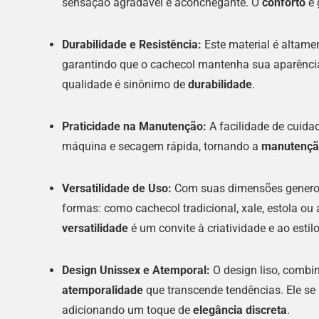
sensação agradável e aconchegante. O
conforto
é 
Durabilidade e Resistência:
Este material é altame
garantindo que o cachecol mantenha sua aparência
qualidade é sinônimo de
durabilidade
.
Praticidade na Manutenção:
A facilidade de cuidad
máquina e secagem rápida, tornando a
manutenção
Versatilidade de Uso:
Com suas dimensões generosa
formas: como cachecol tradicional, xale, estola 
versatilidade
é um convite à criatividade e ao estil
Design Unissex e Atemporal:
O design liso, combi
atemporalidade
que transcende tendências. Ele se
adicionando um toque de
elegância discreta
.