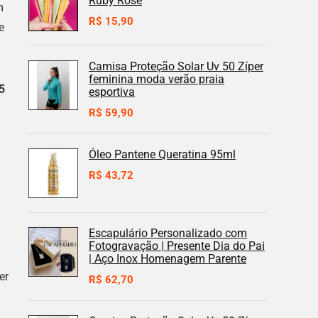
Ruby Rose
m
R$
15,90
e
Camisa Proteção Solar Uv 50 Zíper
feminina moda verão praia
5
esportiva
R$
59,90
Óleo Pantene Queratina 95ml
R$
43,72
Escapulário Personalizado com
Fotogravação | Presente Dia do Pai
| Aço Inox Homenagem Parente
er
R$
62,70