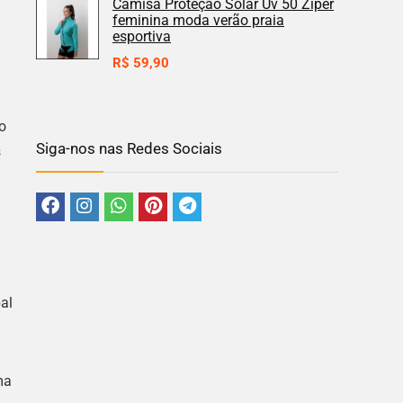
Camisa Proteção Solar Uv 50 Zíper
feminina moda verão praia
esportiva
R$
59,90
o
Siga-nos nas Redes Sociais
s
al
ma