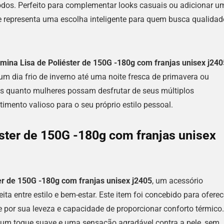
todos. Perfeito para complementar looks casuais ou adicionar u
le representa uma escolha inteligente para quem busca qualidad
mina Lisa de Poliéster de 150G -180g com franjas unisex j240
um dia frio de inverno até uma noite fresca de primavera ou
s quanto mulheres possam desfrutar de seus múltiplos
imento valioso para o seu próprio estilo pessoal.
ster de 150G -180g com franjas unisex
er de 150G -180g com franjas unisex j2405
, um acessório
a entre estilo e bem-estar. Este item foi concebido para oferec
e por sua leveza e capacidade de proporcionar conforto térmico.
te um toque suave e uma sensação agradável contra a pele, sem