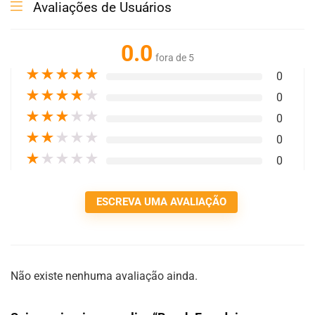
Avaliações de Usuários
0.0
fora de 5
★
★
★
★
★
0
★
★
★
★
★
0
★
★
★
★
★
0
★
★
★
★
★
0
★
★
★
★
★
0
ESCREVA UMA AVALIAÇÃO
Não existe nenhuma avaliação ainda.