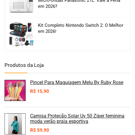
Micro-ondas Panasonic 21L: Vale a Pena
em 2026?
Kit Completo Nintendo Switch 2: O Melhor
em 2026!
Produtos da Loja
Pincel Para Maquiagem Melu By Ruby Rose
R$
15,90
Camisa Proteção Solar Uv 50 Zíper feminina
moda verão praia esportiva
R$
59,90