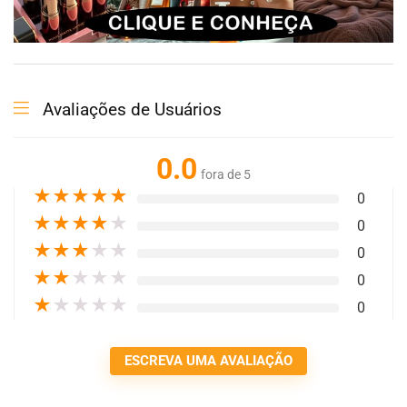
Avaliações de Usuários
0.0
fora de 5
★
★
★
★
★
0
★
★
★
★
★
0
★
★
★
★
★
0
★
★
★
★
★
0
★
★
★
★
★
0
ESCREVA UMA AVALIAÇÃO