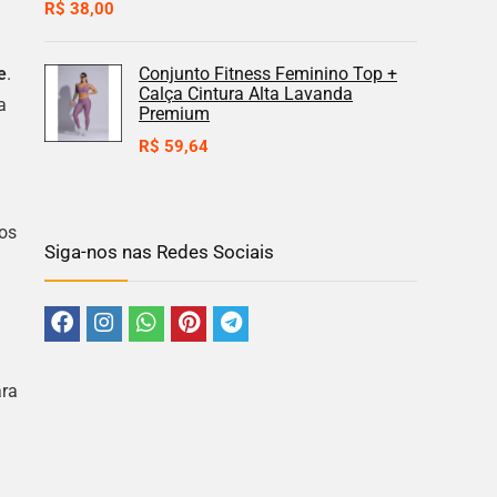
R$
38,00
e
.
Conjunto Fitness Feminino Top +
Calça Cintura Alta Lavanda
a
Premium
R$
59,64
 os
Siga-nos nas Redes Sociais
a
ara