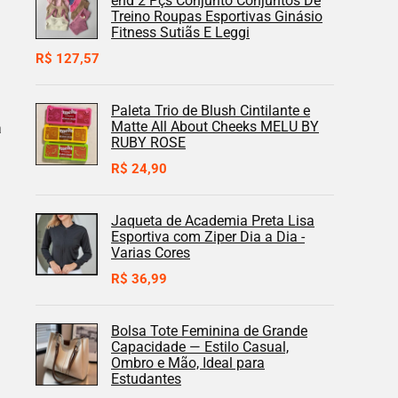
end 2 Pçs Conjunto Conjuntos De
Treino Roupas Esportivas Ginásio
Fitness Sutiãs E Leggi
R$
127,57
Paleta Trio de Blush Cintilante e
Matte All About Cheeks MELU BY
a
RUBY ROSE
R$
24,90
Jaqueta de Academia Preta Lisa
Esportiva com Ziper Dia a Dia -
Varias Cores
R$
36,99
Bolsa Tote Feminina de Grande
Capacidade — Estilo Casual,
Ombro e Mão, Ideal para
Estudantes