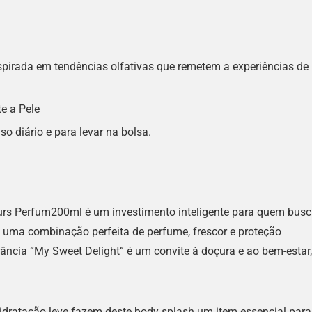
spirada em tendências olfativas que remetem a experiências de
e a Pele
so diário e para levar na bolsa.
rs Perfum200ml é um investimento inteligente para quem bus
ce uma combinação perfeita de perfume, frescor e proteção
ncia “My Sweet Delight” é um convite à doçura e ao bem-estar,
hidratação leve fazem deste body splash um item essencial para