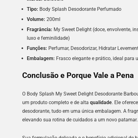
Tipo:
Body Splash Desodorante Perfumado
Volume:
200ml
Fragrância:
My Sweet Delight (doce, envolvente, in
luxo e feminilidade)
Funções:
Perfumar, Desodorizar, Hidratar Levement
Embalagem:
Frasco elegante e prático, ideal para u
Conclusão e Porque Vale a Pena
O Body Splash My Sweet Delight Desodorante Barbou
um produto completo e de alta
qualidade
. Ele ofere
desodorante, tudo em uma única embalagem. A fragrâ
elevando sua rotina de cuidados a um novo patamar.
Sua formulação delicada e o benefício adicional de 