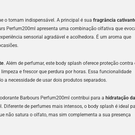
ue o tornam indispensável. A principal é sua
fragrância cativant
urs Perfum200ml apresenta uma combinação olfativa que evoc
experiência sensorial agradável e acolhedora. É um aroma que
ocasiões.
te
. Além de perfumar, este body splash oferece proteção contra
limpeza e frescor que perdura por horas. Essa funcionalidade
do a necessidade de usar dois produtos separados.
sodorante Barbours Perfum200ml contribui para a
hidratação d
. Diferente de perfumes mais intensos, o body splash é ideal p
ue não satura o olfato, mas sim complementa a sua presença