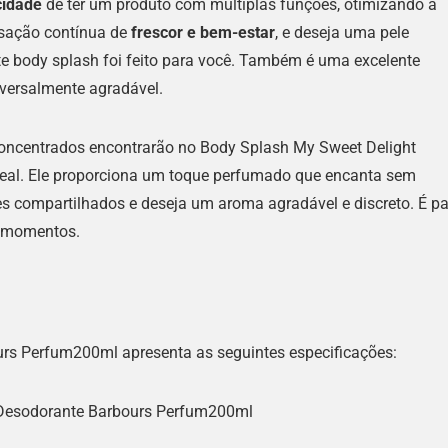
cidade
de ter um produto com múltiplas funções, otimizando a
nsação contínua de
frescor e bem-estar
, e deseja uma pele
e body splash foi feito para você. Também é uma excelente
versalmente agradável.
oncentrados encontrarão no Body Splash My Sweet Delight
eal. Ele proporciona um toque perfumado que encanta sem
s compartilhados e deseja um aroma agradável e discreto. É p
s momentos.
rs Perfum200ml apresenta as seguintes especificações:
Desodorante Barbours Perfum200ml