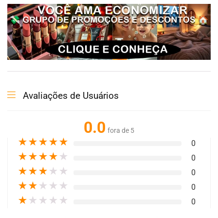
Avaliações de Usuários
0.0
fora de 5
★
★
★
★
★
0
★
★
★
★
★
0
★
★
★
★
★
0
★
★
★
★
★
0
★
★
★
★
★
0