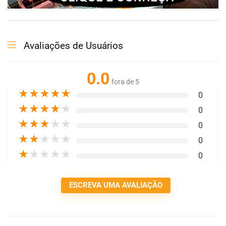
Avaliações de Usuários
0.0
fora de 5
★
★
★
★
★
0
★
★
★
★
★
0
★
★
★
★
★
0
★
★
★
★
★
0
★
★
★
★
★
0
ESCREVA UMA AVALIAÇÃO