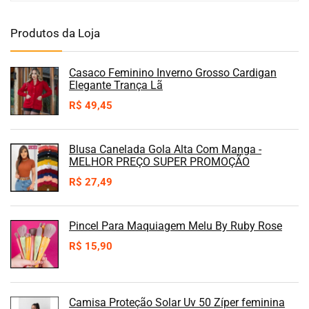
Produtos da Loja
Casaco Feminino Inverno Grosso Cardigan
Elegante Trança Lã
R$
49,45
Blusa Canelada Gola Alta Com Manga -
MELHOR PREÇO SUPER PROMOÇÃO
R$
27,49
Pincel Para Maquiagem Melu By Ruby Rose
R$
15,90
Camisa Proteção Solar Uv 50 Zíper feminina