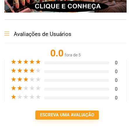
Avaliações de Usuários
0.0
fora de 5
★
★
★
★
★
0
★
★
★
★
★
0
★
★
★
★
★
0
★
★
★
★
★
0
★
★
★
★
★
0
ESCREVA UMA AVALIAÇÃO