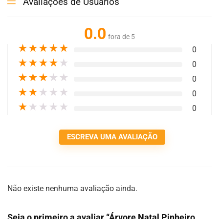
Avaliações de Usuários
0.0
fora de 5
★
★
★
★
★
0
★
★
★
★
★
0
★
★
★
★
★
0
★
★
★
★
★
0
★
★
★
★
★
0
ESCREVA UMA AVALIAÇÃO
Não existe nenhuma avaliação ainda.
Seja o primeiro a avaliar “Árvore Natal Pinheiro