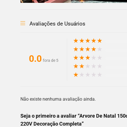
Avaliações de Usuários
★
★
★
★
★
★
★
★
★
★
0.0
★
★
★
★
★
fora de 5
★
★
★
★
★
★
★
★
★
★
Não existe nenhuma avaliação ainda.
Seja o primeiro a avaliar “Arvore De Natal 15
220V Decoração Completa”