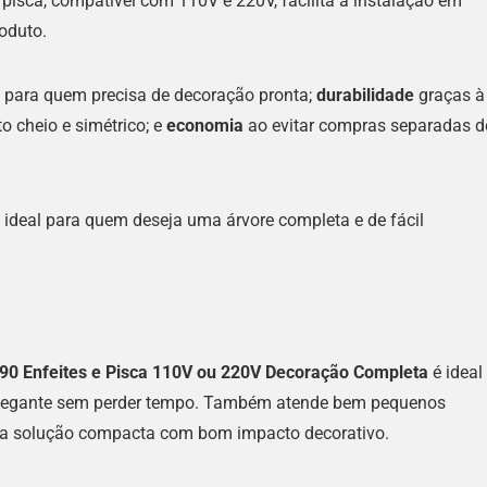
 pisca, compatível com 110V e 220V, facilita a instalação em
oduto.
para quem precisa de decoração pronta;
durabilidade
graças à
 cheio e simétrico; e
economia
ao evitar compras separadas d
, ideal para quem deseja uma árvore completa e de fácil
 90 Enfeites e Pisca 110V ou 220V Decoração Completa
é ideal
 elegante sem perder tempo. Também atende bem pequenos
uma solução compacta com bom impacto decorativo.