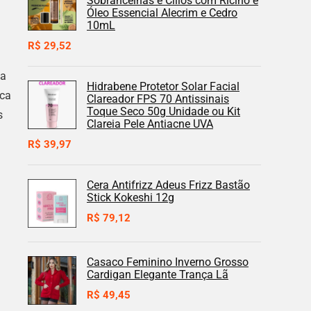
Sobrancelhas e Cílios com Rícino e
Óleo Essencial Alecrim e Cedro
10mL
R$
29,52
pa
Hidrabene Protetor Solar Facial
sca
Clareador FPS 70 Antissinais
Toque Seco 50g Unidade ou Kit
s
Clareia Pele Antiacne UVA
R$
39,97
Cera Antifrizz Adeus Frizz Bastão
Stick Kokeshi 12g
R$
79,12
Casaco Feminino Inverno Grosso
Cardigan Elegante Trança Lã
R$
49,45