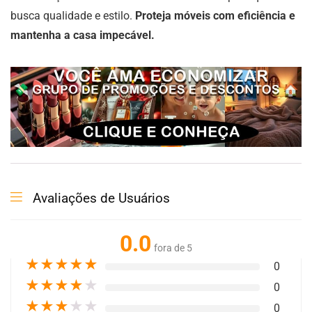
busca qualidade e estilo.
Proteja móveis com eficiência e
mantenha a casa impecável.
Avaliações de Usuários
0.0
fora de 5
★
★
★
★
★
0
★
★
★
★
★
0
★
★
★
★
★
0