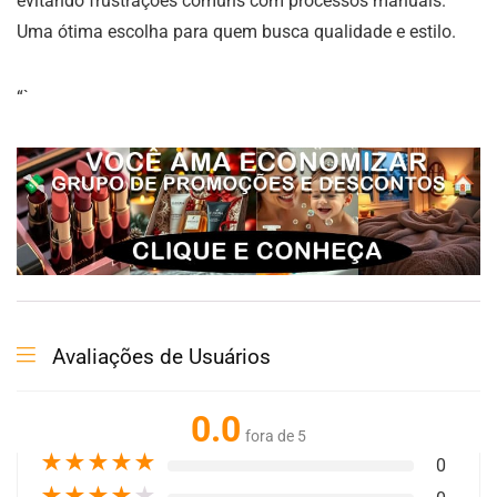
evitando frustrações comuns com processos manuais.
Uma ótima escolha para quem busca qualidade e estilo.
“`
Avaliações de Usuários
0.0
fora de 5
★
★
★
★
★
0
★
★
★
★
★