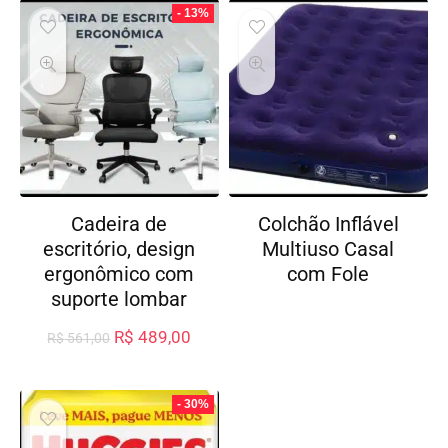
- 13%
Cadeira de
Colchão Inflável
escritório, design
Multiuso Casal
ergonômico com
com Fole
suporte lombar
R$
489,00
R$
561,00
- 30%