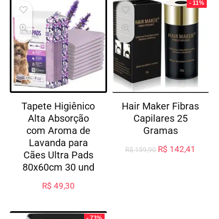
- 11%
Tapete Higiênico
Hair Maker Fibras
Alta Absorção
Capilares 25
com Aroma de
Gramas
Lavanda para
R$
142,41
R$
159,90
Cães Ultra Pads
80x60cm 30 und
R$
49,30
- 73%