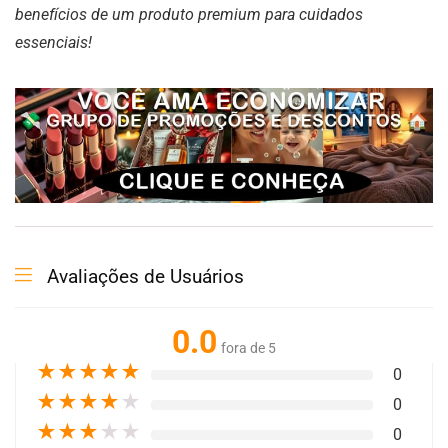
benefícios de um produto premium para cuidados
essenciais!
Avaliações de Usuários
0.0
fora de 5
★
★
★
★
★
0
★
★
★
★
★
0
★
★
★
★
★
0