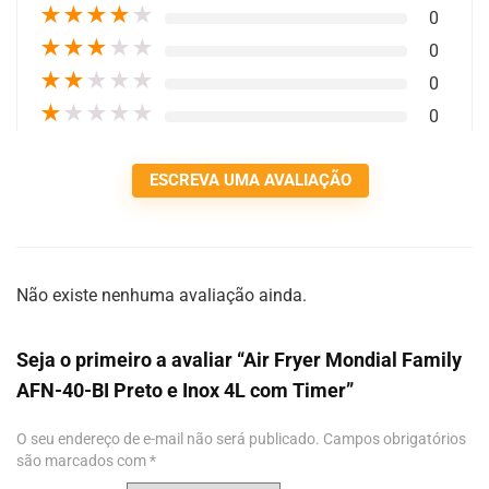
★
★
★
★
★
0
★
★
★
★
★
0
★
★
★
★
★
0
★
★
★
★
★
0
ESCREVA UMA AVALIAÇÃO
Não existe nenhuma avaliação ainda.
Seja o primeiro a avaliar “Air Fryer Mondial Family
AFN-40-BI Preto e Inox 4L com Timer”
O seu endereço de e-mail não será publicado.
Campos obrigatórios
são marcados com
*