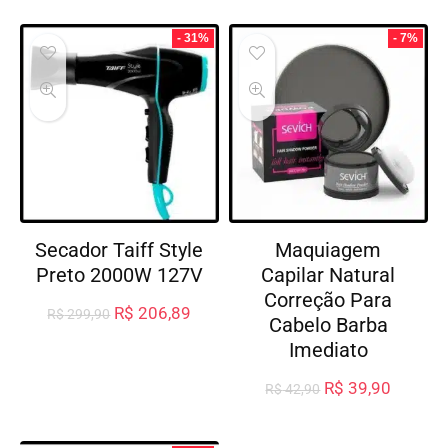
- 31%
- 7%
Secador Taiff Style
Maquiagem
Preto 2000W 127V
Capilar Natural
Correção Para
R$
206,89
R$
299,90
Cabelo Barba
Imediato
R$
39,90
R$
42,90