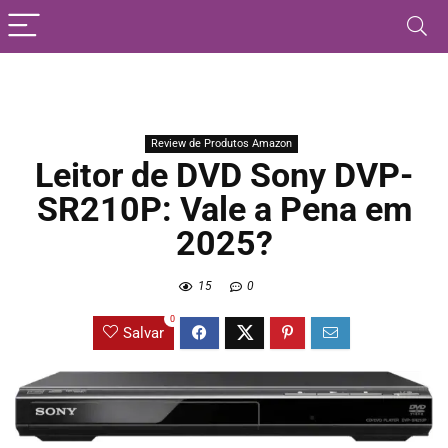
Review de Produtos Amazon
Leitor de DVD Sony DVP-
SR210P: Vale a Pena em
2025?
15
0
0
Salvar