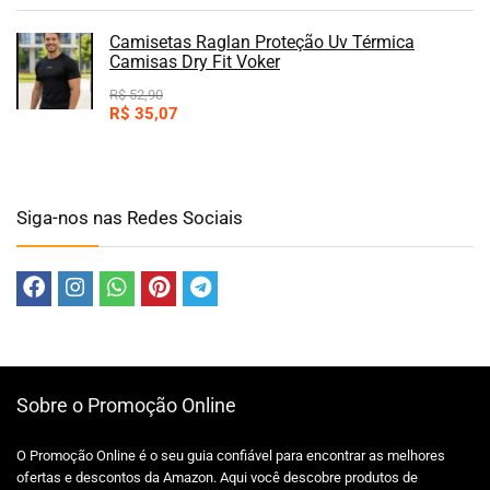
Camisetas Raglan Proteção Uv Térmica
Camisas Dry Fit Voker
R$
52,90
R$
35,07
Siga-nos nas Redes Sociais
Sobre o Promoção Online
O Promoção Online é o seu guia confiável para encontrar as melhores
ofertas e descontos da Amazon. Aqui você descobre produtos de