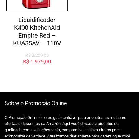
Liquidificador
K400 KitchenAid
Empire Red –
KUA35AV – 110V
R$
2.209,00
R$
1.979,00
Sobre o Promoção Online
O Promoção Online é o seu guia confiável para encontrar as melhores
ofertas e descontos da Amazon. Aqui você descobre produtos de
qualidade com avaliações reais, comparativos e links diretos para
economizar de verdade. Atualizamos diariamente para garantir que você