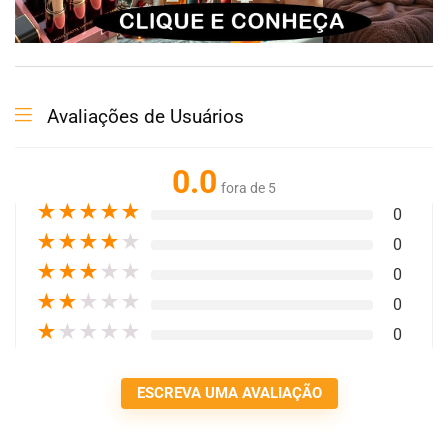
Avaliações de Usuários
0.0
fora de 5
★
★
★
★
★
0
★
★
★
★
★
0
★
★
★
★
★
0
★
★
★
★
★
0
★
★
★
★
★
0
ESCREVA UMA AVALIAÇÃO