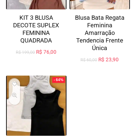
KIT 3 BLUSA
Blusa Bata Regata
DECOTE SUPLEX
Feminina
FEMININA
Amarração
QUADRADA
Tendencia Frente
Única
R$
76,00
R$
199,00
R$
23,90
R$
60,00
- 64%