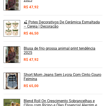
2025
R$
47,92
🍒 Potes Decorativos De Cerâmica Esmaltada
– Cereja | Decoração
R$
46,50
Blusa de frio grossa animal print tendência
2025
R$
47,92
Short Mom Jeans Sem Lycra Com Cinto Couro
Feimina
R$
65,00
Blend Roll On Crescimento Sobrancelhas e
Cílios com Rícino e Óleo Essencial Alecrim e