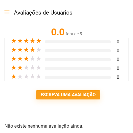
Avaliações de Usuários
0.0
fora de 5
★
★
★
★
★
0
★
★
★
★
★
0
★
★
★
★
★
0
★
★
★
★
★
0
★
★
★
★
★
0
ESCREVA UMA AVALIAÇÃO
Não existe nenhuma avaliação ainda.