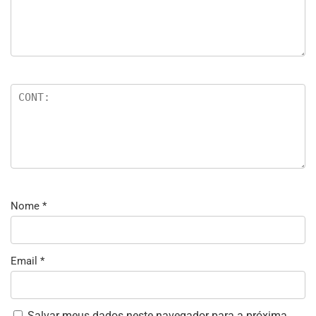
Nome
*
Email
*
Salvar meus dados neste navegador para a próxima