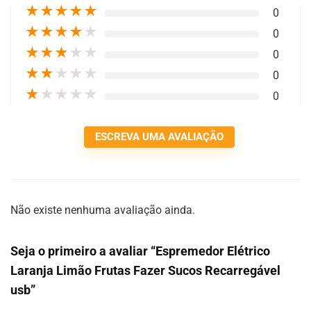
★
★
★
★
★
0
★
★
★
★
★
0
★
★
★
★
★
0
★
★
★
★
★
0
★
★
★
★
★
0
ESCREVA UMA AVALIAÇÃO
Não existe nenhuma avaliação ainda.
Seja o primeiro a avaliar “Espremedor Elétrico
Laranja Limão Frutas Fazer Sucos Recarregável
usb”