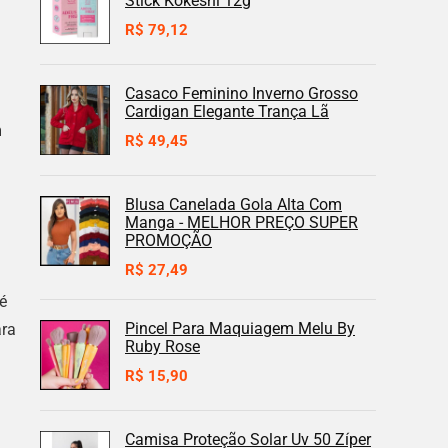
Stick Kokeshi 12g
R$
79,12
Casaco Feminino Inverno Grosso
Cardigan Elegante Trança Lã
m
R$
49,45
Blusa Canelada Gola Alta Com
Manga - MELHOR PREÇO SUPER
PROMOÇÃO
R$
27,49
é
Pincel Para Maquiagem Melu By
ara
Ruby Rose
R$
15,90
Camisa Proteção Solar Uv 50 Zíper