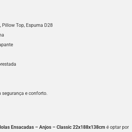
, Pillow Top, Espuma D28
ha
apante
orestada
 segurança e conforto.
olas Ensacadas – Anjos – Classic 22x188x138cm
é optar por