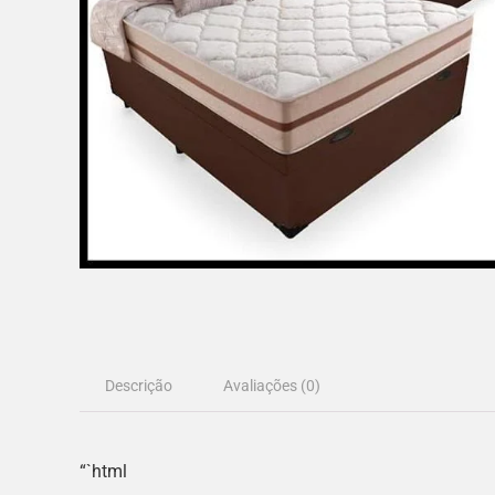
Descrição
Avaliações (0)
“`html