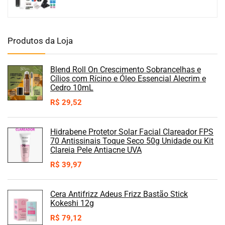
Produtos da Loja
Blend Roll On Crescimento Sobrancelhas e
Cílios com Rícino e Óleo Essencial Alecrim e
Cedro 10mL
R$
29,52
Hidrabene Protetor Solar Facial Clareador FPS
70 Antissinais Toque Seco 50g Unidade ou Kit
Clareia Pele Antiacne UVA
R$
39,97
Cera Antifrizz Adeus Frizz Bastão Stick
Kokeshi 12g
R$
79,12