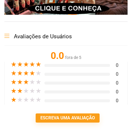
Avaliações de Usuários
0.0
fora de 5
★
★
★
★
★
0
★
★
★
★
★
0
★
★
★
★
★
0
★
★
★
★
★
0
★
★
★
★
★
0
ESCREVA UMA AVALIAÇÃO